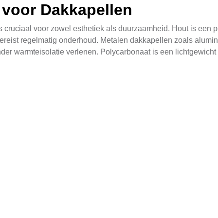
 voor Dakkapellen
 cruciaal voor zowel esthetiek als duurzaamheid. Hout is een po
 vereist regelmatig onderhoud. Metalen dakkapellen zoals alum
 warmteisolatie verlenen. Polycarbonaat is een lichtgewicht en 
n Dakkapelen
exe taak die veel expertise vereist. Het proces begint met een
ldoende steun kan bieden aan de nieuwe dakkapel. Hierna volg
. De werkzaamheden zelf bestaan uit het plaatsen van draagcons
tonische Stijl
hitectonische stijl van uw huis aanzienlijk veranderen. Een go
riëren van een klassiek, traditioneel ontwerp tot een modern, mini
nieuze integratie te waarborgen die zowel esthetisch als funct