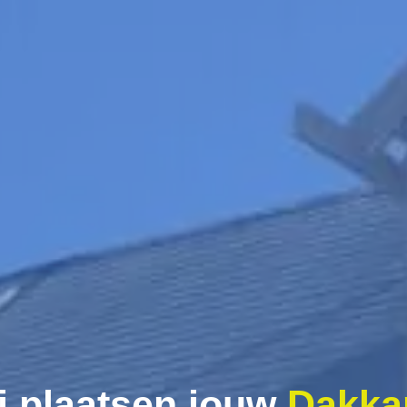
j plaatsen jouw
Dakka