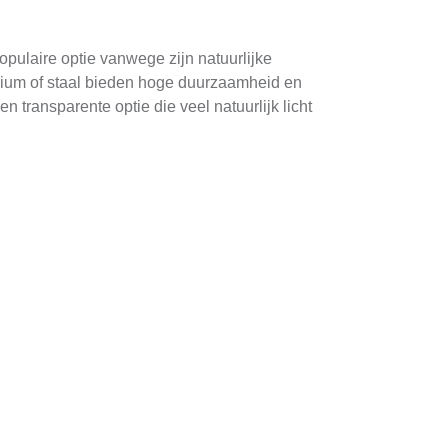
pulaire optie vanwege zijn natuurlijke
inium of staal bieden hoge duurzaamheid en
transparente optie die veel natuurlijk licht
 nauwkeurige beoordeling van de bestaande
t het maken van de noodzakelijke bouwplannen
tructies, het installeren van ramen en het
ed ontwerp past zichtbaar aan bij de bestaande
malistisch design. Het is belangrijk om met een
ioneel is.