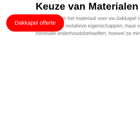
Keuze van Materialen
De keuze van het materiaal voor uw dakkapel is
Dakkapel offerte
uitstraling en isolatieve eigenschappen, maar
minimale onderhoudsbehoeften, hoewel ze minder
laat doordringen.
Installatieproces va
Het installeren van een dakkapel is een compl
dakconstructie om ervoor te zorgen dat ze vo
en het verkrijgen van de vereiste vergunningen
afdekken met het gekozen materiaal.
Wijzigen van Architec
Het toepassen van een dakkapel kan ook de arc
structuur en verbetert het uiterlijk. Dit kan va
ervaren architect samen te werken om een harmo