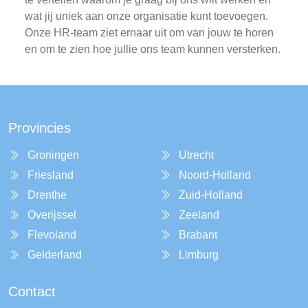
wat jij uniek aan onze organisatie kunt toevoegen.
Onze HR-team ziet ernaar uit om van jouw te horen
en om te zien hoe jullie ons team kunnen versterken.
Provincies
Groningen
Utrecht
Friesland
Noord-Holland
Drenthe
Zuid-Holland
Overijssel
Zeeland
Flevoland
Brabant
Gelderland
Limburg
Contact